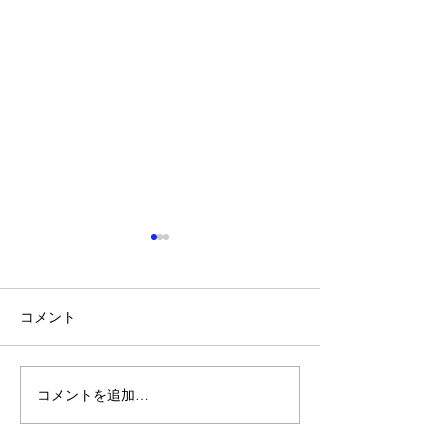
コメント
コメントを追加…
DIPS2.0操縦者情報の他ア
無人航空機に係
カウント提供について
運用における解