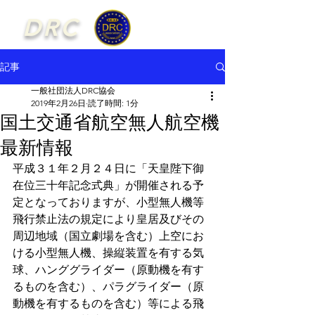
DRC
記事
一般社団法人DRC協会
2019年2月26日
読了時間: 1分
国土交通省航空無人航空機
最新情報
平成３１年２月２４日に「天皇陛下御
在位三十年記念式典」が開催される予
定となっておりますが、小型無人機等
飛行禁止法の規定により皇居及びその
周辺地域（国立劇場を含む）上空にお
ける小型無人機、操縦装置を有する気
球、ハンググライダー（原動機を有す
るものを含む）、パラグライダー（原
動機を有するものを含む）等による飛