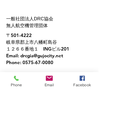
の変更点（変更
載）
​一般社団法人DRC協会
無人航空機管理団体
〒501-4222
岐阜県郡上市八幡町島谷
１２６６番地１ INGビル201
Email:
drcgia@gujocity.net
Phone:
0575-67-0080
Phone
Email
Facebook
DRC協会認定校
東海ドローンスクール
​株式会社グリンラボ
中日本航空専門学校
AIRロボドローンスクール