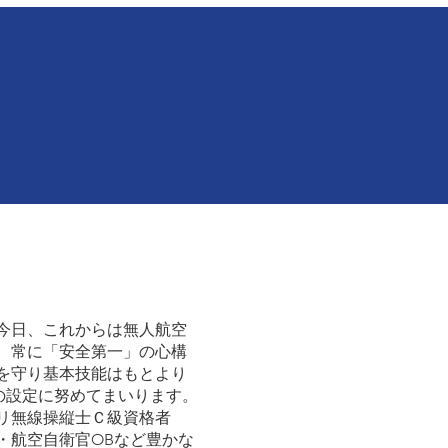
今日、これからは無人航空
、常に「安全第一」の心構
を守り基本技能はもとより
の設定に努めてまいります。
リ無線操縦士Ｃ級資格者
・航空自衛官OBなど豊かな