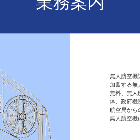
業務案内
無人航空機
加盟する無
無料、無人
体、政府機
航空局から
無人航空機