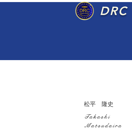
DRC
松平 隆史
Takashi
Matsudaira