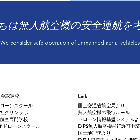
たちは無人航空機の安全運航を
We consider safe operation of unmanned aerial vehicles
協会認定校
Link
ローンスクール
​国土交通省航空局より
会社グリンラボ
無人航空機の飛行ルール
航空専門学校
ドローン情報基盤システムよ
ロボドローンスクール
DIPS無人航空機飛行許可申請
国土地理院より
DID人口集中地区地理院地図