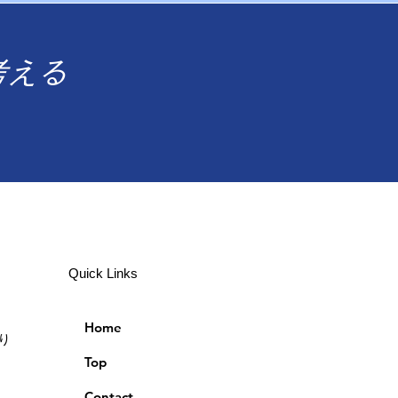
考える
Quick Links
Home
り
Top
Contact