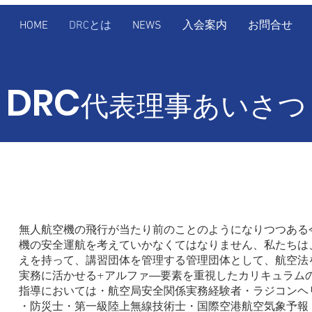
HOME
DRCとは
NEWS
入会案内
お問合せ
DRC
代表理事あいさつ
無人航空機の飛行が当たり前のことのようになりつつある
機の安全運航を考えていかなくてはなりません、私たちは
えを持って
、講習団体を管理する管理団体として、航空法
実務に活かせる+アルファ―要素を重視したカリキュラム
指導においては・航空局安全関係実務経験者・ラジコンヘ
・防災士・第一級陸上無線技術士・国際空港航空気象予報